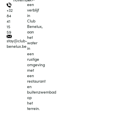
een
verblijf
+32
in
84
Club
41
Benelux,
15
aan
59
het
stay@club-
water
benelux.be
in
een
rustige
omgeving
met
een
restaurant
en
buitenzwembad
op
het
terrein.
Mijn
verblijf
boeken