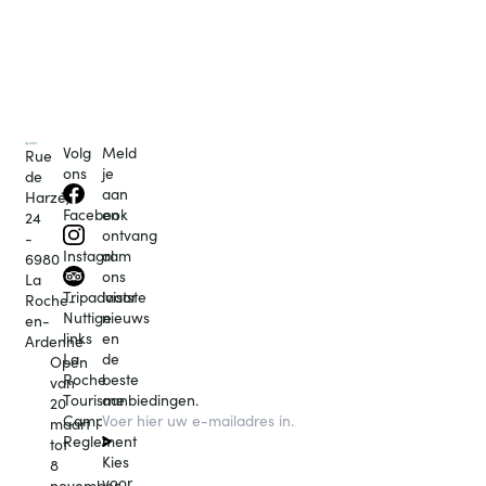
Volg
Meld
Rue
ons
je
de
aan
Harzé,
en
Facebook
24
ontvang
-
al
Instagram
6980
ons
La
laatste
Tripadvisor
Roche-
nieuws
Nuttige
en-
en
links
Ardenne
de
La
Open
beste
Roche
van
aanbiedingen.
Tourisme
20
Campingcard
maart
Reglement
tot
Kies
8
voor
november.