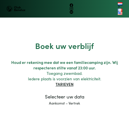
B
e
n
e
lux
C
l
u
b
Benelux
Petit train
Group
Logo
B
e
n
e
lux
G
r
o
up
Facebook
touristique
fr
Instagram
Club
en
Tripadvisor
Benelux
Ouvrir/fer
La Roche en Ardenne
le
menu
Boek uw verblijf
Houd er rekening mee dat we een familiecamping zijn. Wij
respecteren stilte vanaf 23:00 uur.
Toegang zwembad.
Iedere plaats is voorzien van elektriciteit.
TARIEVEN
Selecteer uw data
Aankomst – Vertrek