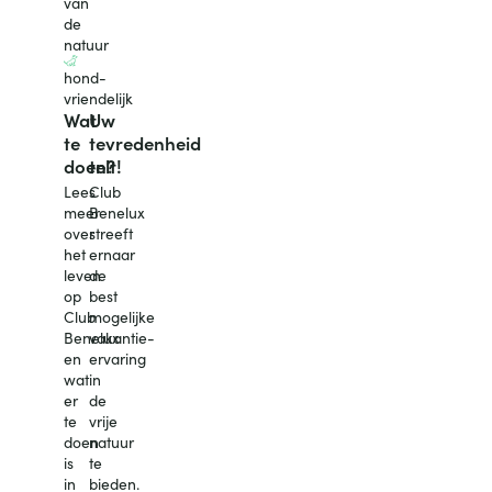
van
de
natuur
hond-
vriendelijk
Wat
Uw
te
tevredenheid
doen?
telt!
Lees
Club
meer
Benelux
over
streeft
het
ernaar
leven
de
op
best
Club
mogelijke
Benelux
vakantie-
en
ervaring
wat
in
er
de
te
vrije
doen
natuur
is
te
in
bieden.