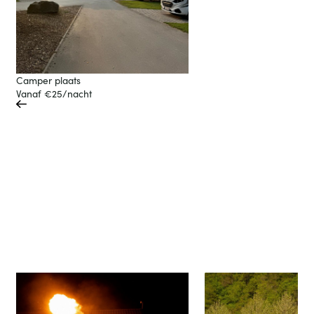
Camper plaats
Vanaf €25/nacht
Alles wat je nodig hebt voor een unieke
slide
vakantie
next
prev
slide