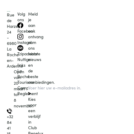
Volg
Meld
Rue
ons
je
de
aan
Harzé,
en
Facebook
24
ontvang
-
al
Instagram
6980
ons
La
laatste
Tripadvisor
Roche-
nieuws
Nuttige
en-
en
links
Ardenne
de
La
Open
beste
Roche
van
aanbiedingen.
Tourisme
20
Campingcard
maart
Reglement
tot
Kies
8
voor
november.
een
verblijf
+32
in
84
Club
41
Benelux,
15