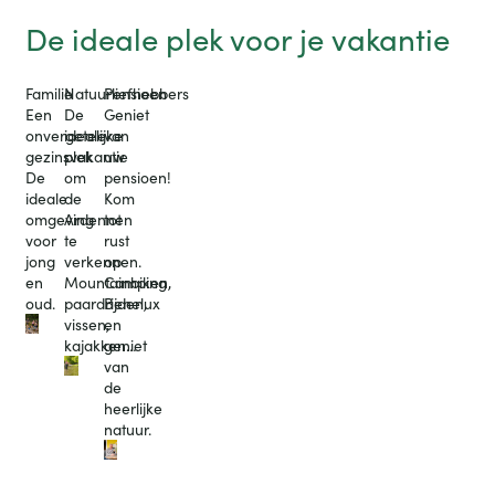
De ideale plek voor je vakantie
Familie
Natuurliefhebbers
Pensioen
Een
De
Geniet
onvergetelijke
ideale
van
gezinsvakantie
plek
uw
De
om
pensioen!
ideale
de
Kom
omgeving
Ardennen
tot
voor
te
rust
jong
verkennen.
op
en
Mountainbiken,
Camping
oud.
paardrijden,
Benelux
vissen,
en
kajakken…
geniet
van
de
heerlijke
natuur.