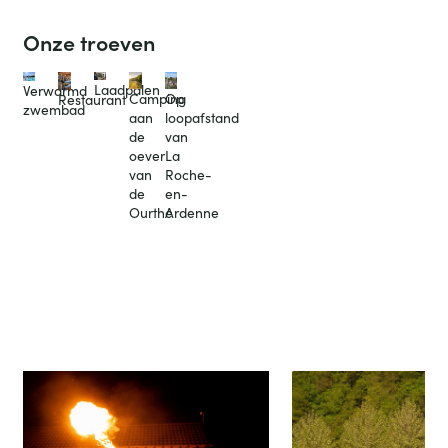
Onze troeven
Laadpalen
Verwarmd
Camping
Op
Restaurant
zwembad
aan
loopafstand
de
van
oever
La
van
Roche-
de
en-
Ourthe
Ardenne
slide
Leven op Club Benelux
next
prev
slide