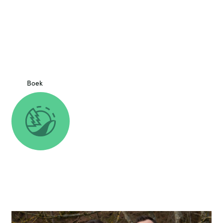
Ardenne.
Onze camping biedt een prachtig uitzicht op de rivier en de
vallei. Wij bieden plaatsen aan voor campers, caravans, tenten,
verhuurchalets en stacaravans. De camping beschikt over een
buitenzwembad, restaurant, winkel, speelterreinen en een ruim
animatieprogramma.
Boek