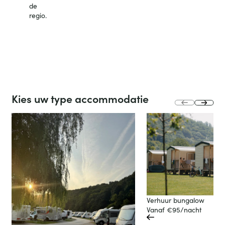
de
Overnachten
op de Club!
regio.
Het
leven op
de
camping
slide
Kies uw type accommodatie
next
prev
slide
Verhuur bungalow
Vanaf €95/nacht