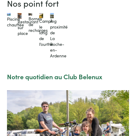
Nos point fort
Bornes
Piscine
Camping
À
Restaurant
de
chauffée
le
proximité
sur
recharges
long
de
place
de
La
l’ourthe
Roche-
en-
Ardenne
Notre quotidien au Club Belenux