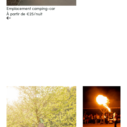
Emplacement camping-car
À partir de €25/nuit
Tout est réuni pour passer des vacances
slide
uniques
next
prev
slide