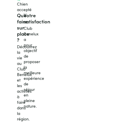
Chien
accepté
Que
Votre
faire
satisfaction
sur
Club
place
Benelux
?
a
pour
Découvrez
objectif
la
de
vie
proposer
au
la
Club
meilleure
Benelux
expérience
et
de
les
séjour
activités
en
à
pleine
faire
nature.
dans
Comment
la
loger ?
région.
La vie
au