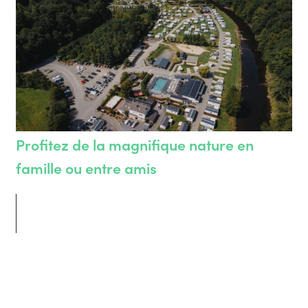
Profitez de la magnifique nature en
famille ou entre amis
Le camping Club Benelux est l’endroit idéal pour passer des
vacances inoubliables au bord de l’Ourthe à La Roche-en-
Ardenne.
Notre camping offre une vue magnifique sur la rivière et la
valleé. On vous offre des emplacements de camping-cars,
caravanes, tentes, bungalows et caravannes et chalets
résidentielles. Le camping dispose d’une piscine pleine aire,
restaurant, magasin, terrains de jeux et sports et un programme