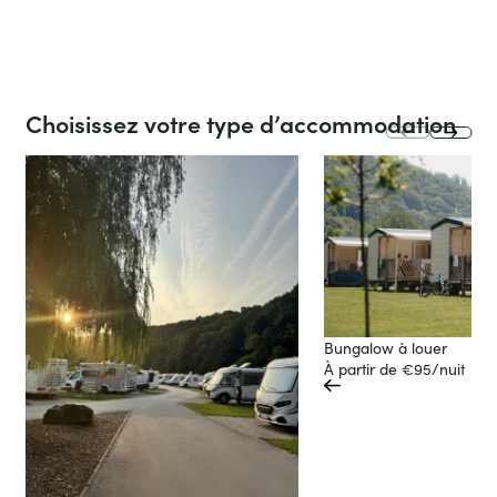
camping
slide
Choisissez votre type d’accommodation
next
prev
slide
Bungalow à louer
À partir de €95/nuit