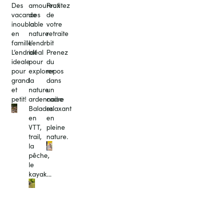
Des
amoureux
Profitez
vacances
de
de
inoubiable
la
votre
en
nature
retraite
famille
L’endroit
!
L’endroit
idéal
Prenez
ideale
pour
du
pour
explorer
repos
grand
la
dans
et
nature
un
petit!
ardennaise
cadre
Balades
relaxant
en
en
VTT,
pleine
trail,
nature.
la
pêche,
le
kayak…