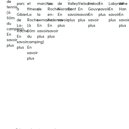
de
La-
parc
et
marches
de
Valley
Vielsalm
Indoor
En
Labyrinthe
de
tennis
Roche-
à
fitness
de
Nisramont
En
En
Gouvy
savoir
En
Han
(à
en-
Gibier
La
la
En
savoir
savoir
En
plus
savoir
En
50m
Ardenne
de
Roche
semaine
savoir
plus
plus
savoir
plus
savoi
du
En
La-
(à
En
plus
plus
plus
camping)
savoir
Roche
50m
savoir
En
plus
En
du
plus
savoir
savoir
camping)
plus
plus
En
savoir
plus
Vous n’êtes encore jamais venu ?
Découvrez alors le camping.
Plongez dans l’ambiance unique de notre camping et explorez
les vastes étendues verdoyantes, les installations confortables et
les activités divertissantes que nous offrons.