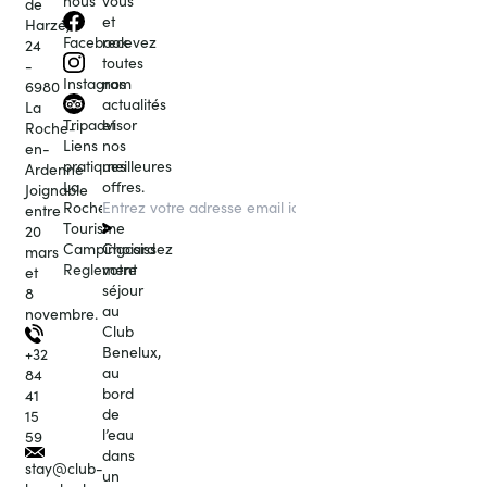
nous
vous
de
et
Harzé,
recevez
Facebook
24
toutes
-
nos
Instagram
6980
actualités
La
et
Tripadvisor
Roche-
nos
Liens
en-
meilleures
pratiques
Ardenne
offres.
La
Joignable
Roche
entre
Tourisme
20
Choisissez
Campingcard
mars
votre
Reglement
et
séjour
8
au
novembre.
Club
Benelux,
+32
au
84
bord
41
de
15
l’eau
59
dans
stay@club-
un