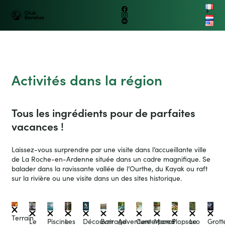
B
e
n
e
lux
C
l
u
b
Benelux
Petit train
Group
Logo
B
e
n
e
lux
G
r
o
up
Facebook
touristique
nl
Instagram
Club
en
Tripadvisor
Benelux
Ouvrir/fer
La Roche en Ardenne
le
menu
Activités dans la région
Tous les ingrédients pour de parfaites
vacances !
Laissez-vous surprendre par une visite dans l’accueillante ville
de La Roche-en-Ardenne située dans un cadre magnifique. Se
balader dans la ravissante vallée de l’Ourthe, du Kayak ou raft
sur la rivière ou une visite dans un des sites historique.
Terrain
Découvrir
Le
Piscine
Les
Barrage
Adventure
Centerparcs
Mared
Plopsaco
Le
Grott