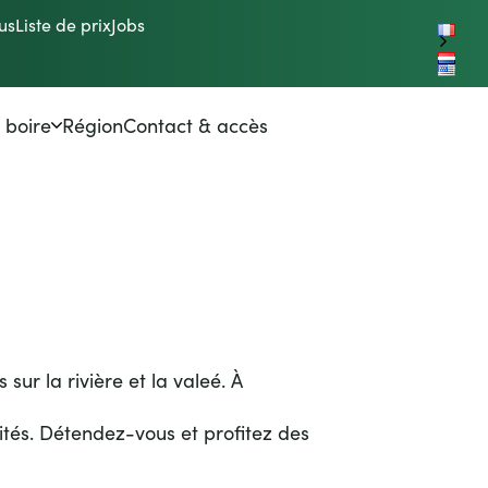
us
Liste de prix
Jobs
nl
en
Réserver
 boire
Région
Contact & accès
e du camping
 piscine
rché du camping
 sur la rivière et la valeé.
À
ités.
Détendez-vous et profitez des