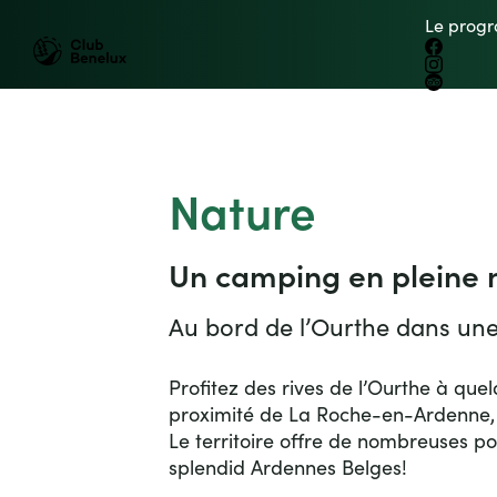
B
e
n
e
lux
C
l
u
b
Benelux
Petit train
Le prog
Group
B
e
n
e
lux
G
r
o
up
touristique
Logo
Facebo
Club
La Roche en Ardenne
Instag
Benelux
Tripadvi
Nature
Un camping en pleine 
Au bord de l’Ourthe dans une
Profitez des rives de l’Ourthe à quel
proximité de La Roche-en-Ardenne,
Le territoire offre de nombreuses po
splendid Ardennes Belges!