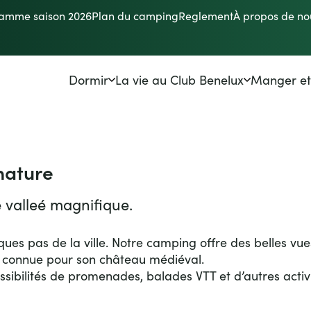
ramme saison 2026
Plan du camping
Reglement
À propos de no
ok
ram
sor
Dormir
La vie au Club Benelux
Manger et
Emplacement camping
Shows et soirées
Brasseri
Bungalow à louer
La piscine
Bar de la
nature
Nos gîtes à louer
Animations pour tous
Superma
 valleé magnifique.
Emplacements saisonnier
La nature
Fritesse
ques pas de la ville. Notre camping offre des belles vues
Caravane résidentielle
Le shop
 connue pour son château médiéval.
Evenements
Les plaines de jeux
ssibilités de promenades, balades VTT et d’autres activ
La réception