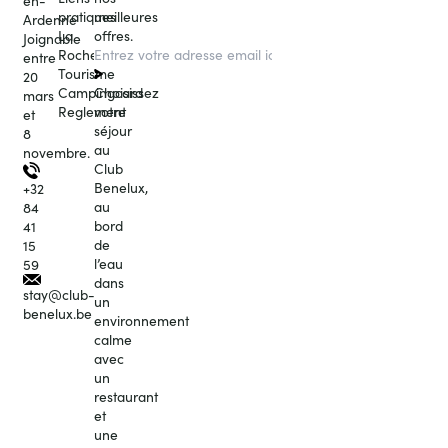
en-
meilleures
pratiques
Ardenne
offres.
La
Joignable
Roche
entre
Tourisme
20
Choisissez
Campingcard
mars
votre
Reglement
et
séjour
8
au
novembre.
Club
Benelux,
+32
au
84
bord
41
de
15
l’eau
59
dans
stay@club-
un
benelux.be
environnement
calme
avec
un
restaurant
et
une