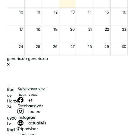
10
11
12
13
14
15
16
17
18
19
20
21
22
23
24
25
26
27
28
29
30
generic.du
generic.au
31
1
2
3
4
5
6
Close
Suivez-
Inscrivez-
Rue
nous
vous
de
et
Harzé,
recevez
Facebook
24
toutes
-
nos
Instagram
6980
actualités
La
et
Tripadvisor
Roche-
nos
Liens