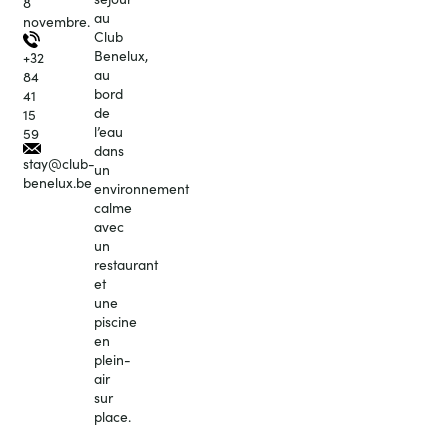
8
au
novembre.
Club
Benelux,
+32
au
84
bord
41
de
15
l’eau
59
dans
stay@club-
un
benelux.be
environnement
calme
avec
un
restaurant
et
une
piscine
en
plein-
air
sur
place.
Réserver